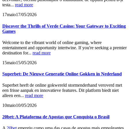
testa...
read more
17
maio
17/05/2026
Discover the Thrills of Verde Casino: Your Gateway to Exciting
Games
Welcome to the vibrant world of online gaming, where
entertainment and opportunity intertwine. If you're seeking a premier
destination for...
read more
15
maio
15/05/2026
Superbet: De Nieuwe Generatie Online Gokken in Nederland
Superbet heeft de online gokwereld stormenderhand veroverd met
een frisse aanpak en innovatieve features. Dit platform biedt niet
alleen een...
read more
10
maio
10/05/2026
20bet: A Plataforma de Apostas que Conquista o Brasil
A
20bet
emergiu como uma das casas de apostas mais empolgantes