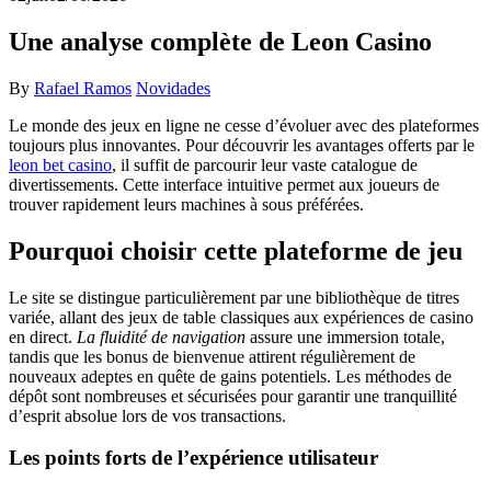
Une analyse complète de Leon Casino
By
Rafael Ramos
Novidades
Le monde des jeux en ligne ne cesse d’évoluer avec des plateformes
toujours plus innovantes. Pour découvrir les avantages offerts par le
leon bet casino
, il suffit de parcourir leur vaste catalogue de
divertissements. Cette interface intuitive permet aux joueurs de
trouver rapidement leurs machines à sous préférées.
Pourquoi choisir cette plateforme de jeu
Le site se distingue particulièrement par une bibliothèque de titres
variée, allant des jeux de table classiques aux expériences de casino
en direct.
La fluidité de navigation
assure une immersion totale,
tandis que les bonus de bienvenue attirent régulièrement de
nouveaux adeptes en quête de gains potentiels. Les méthodes de
dépôt sont nombreuses et sécurisées pour garantir une tranquillité
d’esprit absolue lors de vos transactions.
Les points forts de l’expérience utilisateur