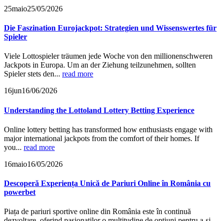
25
maio
25/05/2026
Die Faszination Eurojackpot: Strategien und Wissenswertes für
Spieler
Viele Lottospieler träumen jede Woche von den millionenschweren
Jackpots in Europa. Um an der Ziehung teilzunehmen, sollten
Spieler stets den...
read more
16
jun
16/06/2026
Understanding the Lottoland Lottery Betting Experience
Online lottery betting has transformed how enthusiasts engage with
major international jackpots from the comfort of their homes. If
you...
read more
16
maio
16/05/2026
Descoperă Experiența Unică de Pariuri Online în România cu
powerbet
Piața de pariuri sportive online din România este în continuă
dezvoltare, oferind pasionaților o multitudine de opțiuni pentru a-și