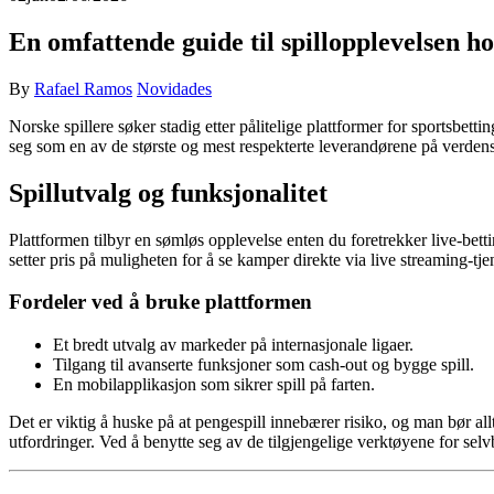
En omfattende guide til spillopplevelsen h
By
Rafael Ramos
Novidades
Norske spillere søker stadig etter pålitelige plattformer for sportsbet
seg som en av de største og mest respekterte leverandørene på verdens
Spillutvalg og funksjonalitet
Plattformen tilbyr en sømløs opplevelse enten du foretrekker live-betti
setter pris på muligheten for å se kamper direkte via live streaming-tjen
Fordeler ved å bruke plattformen
Et bredt utvalg av markeder på internasjonale ligaer.
Tilgang til avanserte funksjoner som cash-out og bygge spill.
En mobilapplikasjon som sikrer spill på farten.
Det er viktig å huske på at pengespill innebærer risiko, og man bør allt
utfordringer. Ved å benytte seg av de tilgjengelige verktøyene for sel