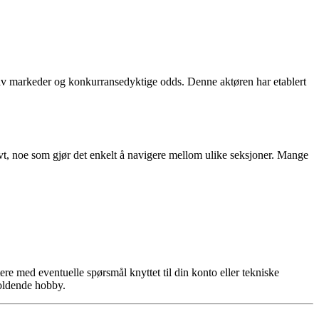
av markeder og konkurransedyktige odds. Denne aktøren har etablert
itivt, noe som gjør det enkelt å navigere mellom ulike seksjoner. Mange
tere med eventuelle spørsmål knyttet til din konto eller tekniske
holdende hobby.