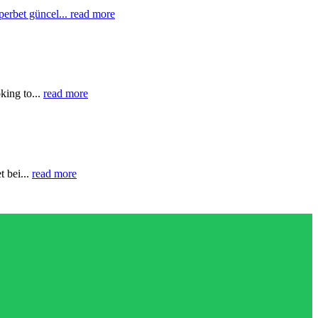
perbet güncel...
read more
king to...
read more
t bei...
read more