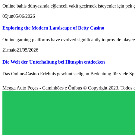
Online bahis dünyasında eğlenceli vakit geçirmek isteyenler için pek
05
jun
05/06/2026
Exploring the Modern Landscape of Betty Casino
Online gaming platforms have evolved significantly to provide players
21
maio
21/05/2026
Die Welt der Unterhaltung bei Hitnspin entdecken
Das Online-Casino Erlebnis gewinnt stetig an Bedeutung für viele Spi
Megga Auto Peças - Caminhões e Ônibus © Copyright 2023. Todos os