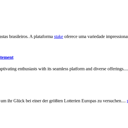
astas brasileiros. A plataforma
stake
oferece uma variedade impressionan
itement
tivating enthusiasts with its seamless platform and diverse offerings...
 um ihr Glück bei einer der größten Lotterien Europas zu versuchen....