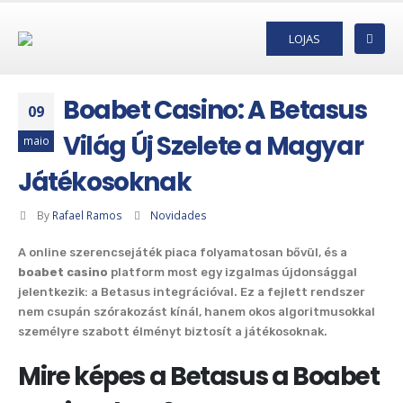
LOJAS
Boabet Casino: A Betasus
09
Világ Új Szelete a Magyar
maio
Játékosoknak
By
Rafael Ramos
Novidades
A online szerencsejáték piaca folyamatosan bővül, és a
boabet casino
platform most egy izgalmas újdonsággal
jelentkezik: a Betasus integrációval. Ez a fejlett rendszer
nem csupán szórakozást kínál, hanem okos algoritmusokkal
személyre szabott élményt biztosít a játékosoknak.
Mire képes a Betasus a Boabet