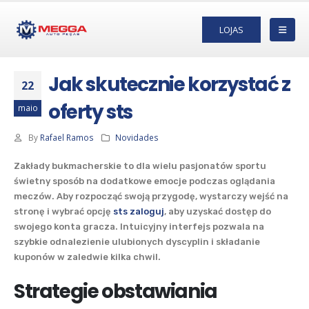
LOJAS
Jak skutecznie korzystać z
22
oferty sts
maio
By
Rafael Ramos
Novidades
Zakłady bukmacherskie to dla wielu pasjonatów sportu
świetny sposób na dodatkowe emocje podczas oglądania
meczów. Aby rozpocząć swoją przygodę, wystarczy wejść na
stronę i wybrać opcję
sts zaloguj
, aby uzyskać dostęp do
swojego konta gracza. Intuicyjny interfejs pozwala na
szybkie odnalezienie ulubionych dyscyplin i składanie
kuponów w zaledwie kilka chwil.
Strategie obstawiania