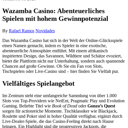
Wazamba Casino: Abenteuerliches
Spielen mit hohem Gewinnpotenzial
By
Rafael Ramos
Novidades
Das Wazamba Casino hat sich in der Welt der Online-Glücksspiele
einen Namen gemacht, indem es Spieler in eine exotische,
abenteuerliche Atmosphäre entführt. Mit einem afrikanisch
inspirierten Design, das Savannen, Wildtiere und Schätze evoziert,
bietet die Plattform nicht nur Unterhaltung, sondern auch spannende
Chancen auf große Gewinne. Ob Sie ein Fan von Slots,
Tischspielen oder Live-Casino sind – hier finden Sie Vielfalt pur.
Vielfältiges Spielangebot
Im Zentrum steht eine umfangreiche Sammlung von über 1.000
Slots von Top-Providern wie NetEnt, Pragmatic Play und Evolution
Gaming. Beliebte Titel wie
Book of Dead
oder
Gonzo’s Quest
sorgen für actionreiche Momente. Tischklassiker wie Blackjack,
Roulette und Poker sind in hoher Qualität verfügbar, ergänzt durch
Live-Dealer-Spiele, die das Casino-Feeling direkt nach Hause
bringen. Ein Highlight sind die progressiven Jackpots, die