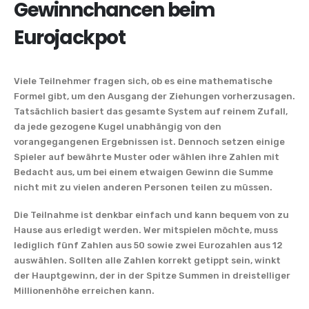
Gewinnchancen beim
Eurojackpot
Viele Teilnehmer fragen sich, ob es eine mathematische
Formel gibt, um den Ausgang der Ziehungen vorherzusagen.
Tatsächlich basiert das gesamte System auf reinem Zufall,
da jede gezogene Kugel unabhängig von den
vorangegangenen Ergebnissen ist. Dennoch setzen einige
Spieler auf bewährte Muster oder wählen ihre Zahlen mit
Bedacht aus, um bei einem etwaigen Gewinn die Summe
nicht mit zu vielen anderen Personen teilen zu müssen.
Die Teilnahme ist denkbar einfach und kann bequem von zu
Hause aus erledigt werden. Wer mitspielen möchte, muss
lediglich fünf Zahlen aus 50 sowie zwei Eurozahlen aus 12
auswählen. Sollten alle Zahlen korrekt getippt sein, winkt
der Hauptgewinn, der in der Spitze Summen in dreistelliger
Millionenhöhe erreichen kann.