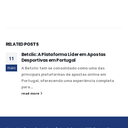
RELATED
POSTS
Betclic: A Plataforma Líder em Apostas
11
Desportivas em Portugal
maio
A Betclic tem se consolidado como uma das
principais plataformas de apostas online em
Portugal, oferecendo uma experiência completa
para...
read more