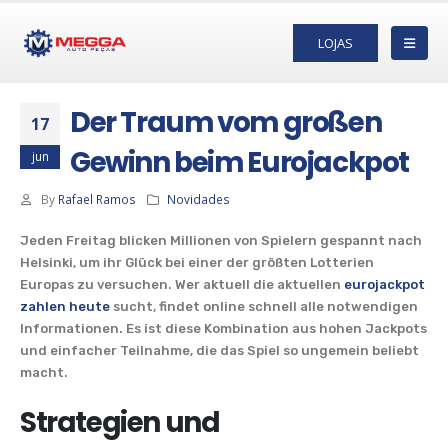
LOJAS
Der Traum vom großen
17
Gewinn beim Eurojackpot
jun
By
Rafael Ramos
Novidades
Jeden Freitag blicken Millionen von Spielern gespannt nach
Helsinki, um ihr Glück bei einer der größten Lotterien
Europas zu versuchen. Wer aktuell die aktuellen
eurojackpot
zahlen heute
sucht, findet online schnell alle notwendigen
Informationen. Es ist diese Kombination aus hohen Jackpots
und einfacher Teilnahme, die das Spiel so ungemein beliebt
macht.
Strategien und