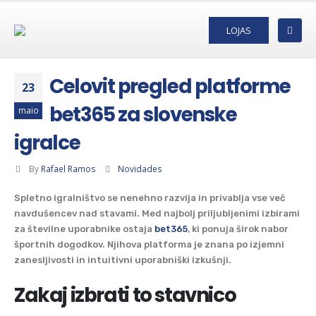
LOJAS
Celovit pregled platforme
23
bet365 za slovenske
maio
igralce
By
Rafael Ramos
Novidades
Spletno igralništvo se nenehno razvija in privablja vse več
navdušencev nad stavami. Med najbolj priljubljenimi izbirami
za številne uporabnike ostaja
bet365
, ki ponuja širok nabor
športnih dogodkov. Njihova platforma je znana po izjemni
zanesljivosti in intuitivni uporabniški izkušnji.
Zakaj izbrati to stavnico