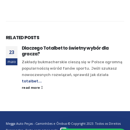
RELATED
POSTS
Dlaczego Totalbet to świetny wybór dla
23
gracza?
maio
Zakłady bukmacherskie cieszą się w Polsce ogromną
popularnością wśród fanów sportu. Jeśli szukasz
nowoczesnych rozwiązań, sprawdź jak działa
totalbet...
read more
Megga Auto Peças - Caminhões e Ônibus © Copyright 2023. Todos os Direitos