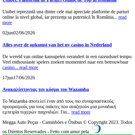
Unibet reprezintă una dintre cele mai apreciate platforme de pariuri
online la nivel global, iar prezența sa puternică în România...
read
more
02
jun
02/06/2026
Alles over de opkomst van het nv casino in Nederland
De wereld van online kansspelen verandert in een razendsnel tempo.
Veel enthousiaste spelers zoeken momenteel naar een betrouwbaar
casino...
read more
17
jun
17/06/2026
Ανακαλύπτοντας τον κόσμο του Wazamba
Το Wazamba αποτελεί έναν από τους πιο συναρπαστικούς
προορισμούς για τους παίκτες που αναζητούν μια μοναδική
εμπειρία τυχερών παιχνιδιών. Για...
read more
Megga Auto Peças - Caminhões e Ônibus © Copyright 2023. Todos
os Direitos Reservados - Feito com amor pela