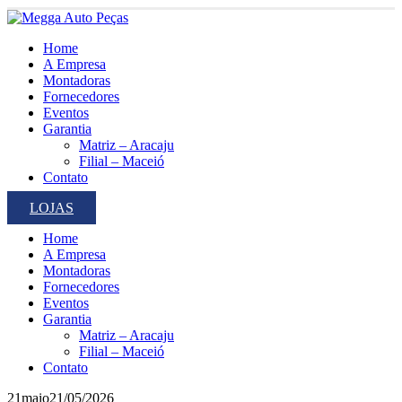
Home
A Empresa
Montadoras
Fornecedores
Eventos
Garantia
Matriz – Aracaju
Filial – Maceió
Contato
LOJAS
Home
A Empresa
Montadoras
Fornecedores
Eventos
Garantia
Matriz – Aracaju
Filial – Maceió
Contato
21
maio
21/05/2026