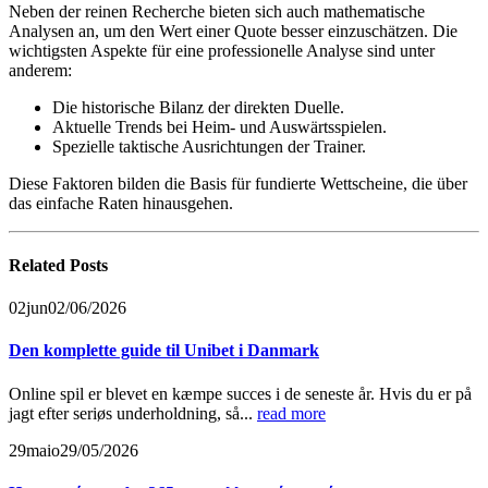
Neben der reinen Recherche bieten sich auch mathematische
Analysen an, um den Wert einer Quote besser einzuschätzen. Die
wichtigsten Aspekte für eine professionelle Analyse sind unter
anderem:
Die historische Bilanz der direkten Duelle.
Aktuelle Trends bei Heim- und Auswärtsspielen.
Spezielle taktische Ausrichtungen der Trainer.
Diese Faktoren bilden die Basis für fundierte Wettscheine, die über
das einfache Raten hinausgehen.
Related
Posts
02
jun
02/06/2026
Den komplette guide til Unibet i Danmark
Online spil er blevet en kæmpe succes i de seneste år. Hvis du er på
jagt efter seriøs underholdning, så...
read more
29
maio
29/05/2026