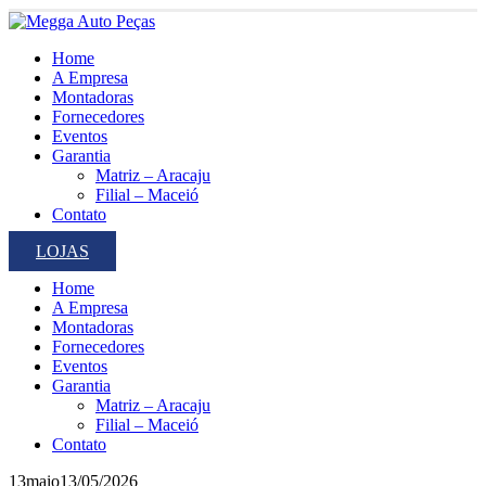
Home
A Empresa
Montadoras
Fornecedores
Eventos
Garantia
Matriz – Aracaju
Filial – Maceió
Contato
LOJAS
Home
A Empresa
Montadoras
Fornecedores
Eventos
Garantia
Matriz – Aracaju
Filial – Maceió
Contato
13
maio
13/05/2026