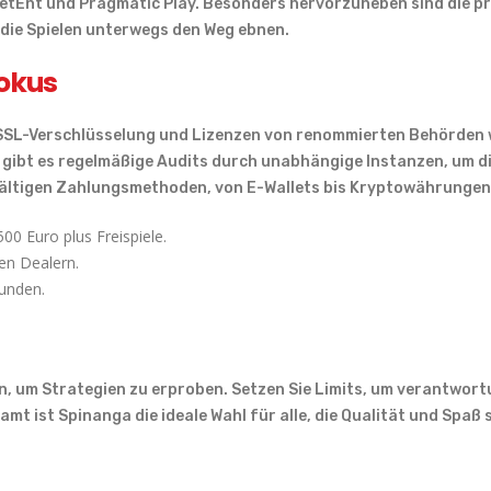
NetEnt und Pragmatic Play. Besonders hervorzuheben sind die p
 die Spielen unterwegs den Weg ebnen.
Fokus
 SSL-Verschlüsselung und Lizenzen von renommierten Behörden w
gibt es regelmäßige Audits durch unabhängige Instanzen, um di
fältigen Zahlungsmethoden, von E-Wallets bis Kryptowährungen
0 Euro plus Freispiele.
len Dealern.
Kunden.
, um Strategien zu erproben. Setzen Sie Limits, um verantwortu
amt ist Spinanga die ideale Wahl für alle, die Qualität und Spaß