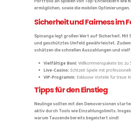
Portfolio an Spielen von Top-Entwicklern wie 
ermöglichen, sowie die mobilen Optimierungen,
Sicherheit und Fairness im 
Spinanga legt großen Wert auf Sicherheit. Mit
und geschütztes Umfeld gewährleistet. Zudem 
schätzen die schnellen Auszahlungen und viel
Vielfältige Boni:
Willkommenspakete bis zu 50
Live-Casino:
Echtzeit-Spiele mit professionel
VIP-Programm:
Exklusive Vorteile für treue 
Tipps für den Einstieg
Neulinge sollten mit den Demoversionen starten
aktiv durch Tools wie Einzahlungslimits. Insges
warum Tausende bereits begeistert sind!