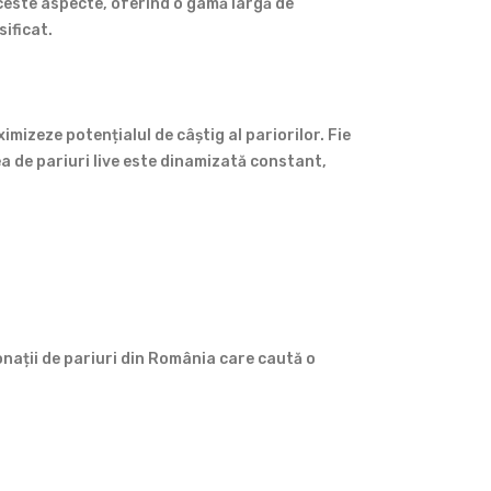
aceste aspecte, oferind o gamă largă de
sificat.
izeze potențialul de câștig al pariorilor. Fie
nea de pariuri live este dinamizată constant,
onații de pariuri din România care caută o