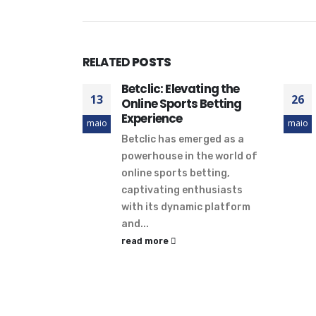
RELATED
POSTS
Betclic: Elevating the
13
26
Online Sports Betting
Experience
maio
maio
Betclic has emerged as a
powerhouse in the world of
online sports betting,
captivating enthusiasts
with its dynamic platform
and...
read more