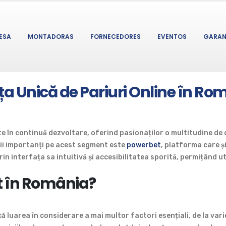
ESA
MONTADORAS
FORNECEDORES
EVENTOS
GARAN
a Unică de Pariuri Online în R
te în continuă dezvoltare, oferind pasionaților o multitudine de 
rii importanți pe acest segment este
powerbet
, platforma care ș
 interfața sa intuitivă și accesibilitatea sporită, permițând util
t în România?
ă luarea în considerare a mai multor factori esențiali, de la var