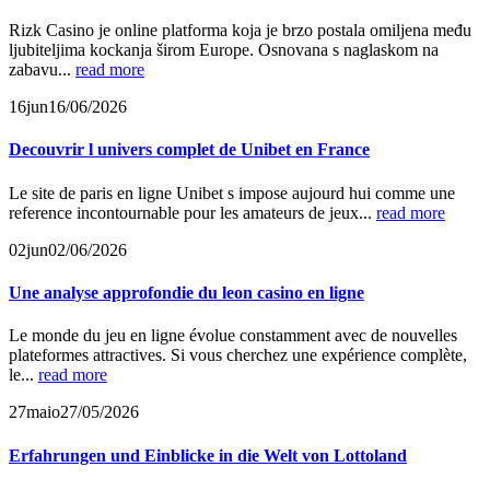
Rizk Casino je online platforma koja je brzo postala omiljena među
ljubiteljima kockanja širom Europe. Osnovana s naglaskom na
zabavu...
read more
16
jun
16/06/2026
Decouvrir l univers complet de Unibet en France
Le site de paris en ligne Unibet s impose aujourd hui comme une
reference incontournable pour les amateurs de jeux...
read more
02
jun
02/06/2026
Une analyse approfondie du leon casino en ligne
Le monde du jeu en ligne évolue constamment avec de nouvelles
plateformes attractives. Si vous cherchez une expérience complète,
le...
read more
27
maio
27/05/2026
Erfahrungen und Einblicke in die Welt von Lottoland