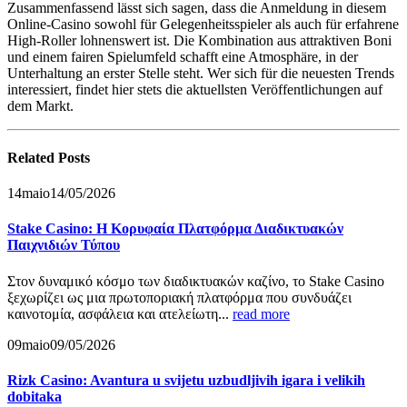
Zusammenfassend lässt sich sagen, dass die Anmeldung in diesem
Online-Casino sowohl für Gelegenheitsspieler als auch für erfahrene
High-Roller lohnenswert ist. Die Kombination aus attraktiven Boni
und einem fairen Spielumfeld schafft eine Atmosphäre, in der
Unterhaltung an erster Stelle steht. Wer sich für die neuesten Trends
interessiert, findet hier stets die aktuellsten Veröffentlichungen auf
dem Markt.
Related
Posts
14
maio
14/05/2026
Stake Casino: Η Κορυφαία Πλατφόρμα Διαδικτυακών
Παιχνιδιών Τύπου
Στον δυναμικό κόσμο των διαδικτυακών καζίνο, το Stake Casino
ξεχωρίζει ως μια πρωτοποριακή πλατφόρμα που συνδυάζει
καινοτομία, ασφάλεια και ατελείωτη...
read more
09
maio
09/05/2026
Rizk Casino: Avantura u svijetu uzbudljivih igara i velikih
dobitaka