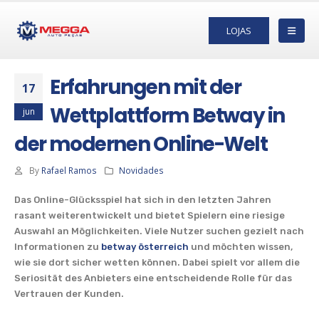
LOJAS
Erfahrungen mit der
17
Wettplattform Betway in
jun
der modernen Online-Welt
By
Rafael Ramos
Novidades
Das Online-Glücksspiel hat sich in den letzten Jahren
rasant weiterentwickelt und bietet Spielern eine riesige
Auswahl an Möglichkeiten. Viele Nutzer suchen gezielt nach
Informationen zu
betway österreich
und möchten wissen,
wie sie dort sicher wetten können. Dabei spielt vor allem die
Seriosität des Anbieters eine entscheidende Rolle für das
Vertrauen der Kunden.