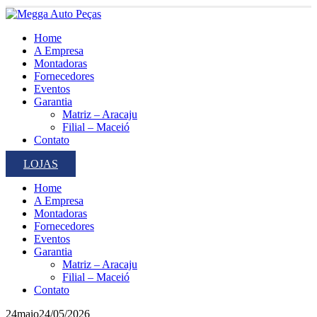
Home
A Empresa
Montadoras
Fornecedores
Eventos
Garantia
Matriz – Aracaju
Filial – Maceió
Contato
LOJAS
Home
A Empresa
Montadoras
Fornecedores
Eventos
Garantia
Matriz – Aracaju
Filial – Maceió
Contato
24
maio
24/05/2026