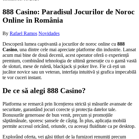
888 Casino: Paradisul Jocurilor de Noroc
Online în România
By
Rafael Ramos
Novidades
Descoperă lumea captivantă a jocurilor de noroc online cu
888
Casino
, una dintre cele mai apreciate platforme din industrie. Lansat
acum mai bine de două decenii, acest operator oferă o experiență
premium, combinând tehnologia de ultimă generație cu o gamă vastă
de sloturi, mese de ruletă, blackjack și poker live. Fie că ești un
jucător novice sau un veteran, interfața intuitivă și grafica impecabilă
te vor cuceri instant.
De ce să alegi 888 Casino?
Platforma se remarcă prin licențierea strictă și măsurile avansate de
securitate, garantând jocuri corecte și protecția datelor tale.
Bonusurile generoase de bun venit, precum și promoțiile
săptămânale, sporesc șansele de câștig. În plus, aplicația mobilă
permite accesul oricând, oriunde, cu aceeași fluiditate ca pe desktop.
Explorând oferta, vei găsi titluri de la furnizori renumiți precum