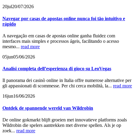
20
jul
20/07/2026
Navegar por casas de apostas online nunca foi tão intuitivo e
rápido
A navegação em casas de apostas online ganha fluidez com
interfaces mais simples e processos ágeis, facilitando o acesso
mesmo...
read more
05
jun
05/06/2026
Analisi completa dell’esperienza di gioco su LeoVegas
Il panorama dei casinò online in Italia offre numerose alternative per
gli appassionati di scommesse. Per chi cerca mobilità, la...
read more
16
jun
16/06/2026
Ontdek de spannende wereld van Wildrobin
De online gokmarkt blijft groeien met innovatieve platforms zoals
Wildrobin die spelers aantrekken met diverse spellen. Als je op
zoek...
read more