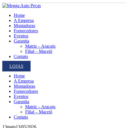
Home
A Empresa
Montadoras
Fornecedores
Eventos
Garantia
Matriz – Aracaju
Filial – Maceió
Contato
LOJAS
Home
A Empresa
Montadoras
Fornecedores
Eventos
Garantia
Matriz – Aracaju
Filial – Maceió
Contato
13
maio
13/05/2026