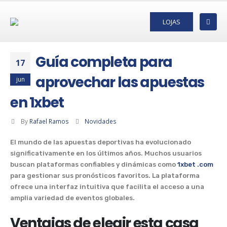
LOJAS
Guía completa para
17
aprovechar las apuestas
jun
en 1xbet
By
Rafael Ramos
Novidades
El mundo de las apuestas deportivas ha evolucionado
significativamente en los últimos años. Muchos usuarios
buscan plataformas confiables y dinámicas como
1xbet .com
para gestionar sus pronósticos favoritos. La plataforma
ofrece una interfaz intuitiva que facilita el acceso a una
amplia variedad de eventos globales.
Ventajas de elegir esta casa