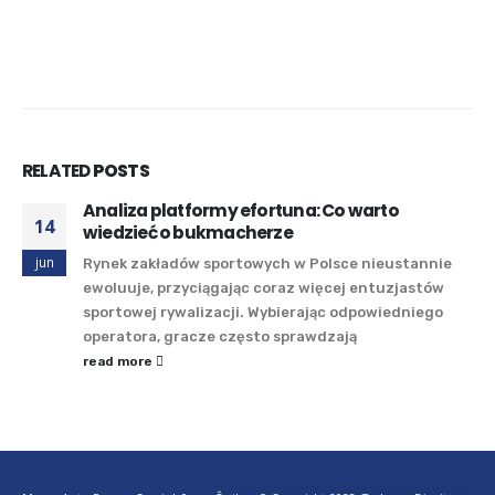
RELATED
POSTS
Analiza platformy efortuna: Co warto
14
wiedzieć o bukmacherze
jun
Rynek zakładów sportowych w Polsce nieustannie
ewoluuje, przyciągając coraz więcej entuzjastów
sportowej rywalizacji. Wybierając odpowiedniego
operatora, gracze często sprawdzają
read more