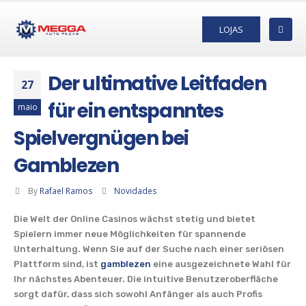
LOJAS
Der ultimative Leitfaden
27
für ein entspanntes
maio
Spielvergnügen bei
Gamblezen
By
Rafael Ramos
Novidades
Die Welt der Online Casinos wächst stetig und bietet
Spielern immer neue Möglichkeiten für spannende
Unterhaltung. Wenn Sie auf der Suche nach einer seriösen
Plattform sind, ist
gamblezen
eine ausgezeichnete Wahl für
Ihr nächstes Abenteuer. Die intuitive Benutzeroberfläche
sorgt dafür, dass sich sowohl Anfänger als auch Profis