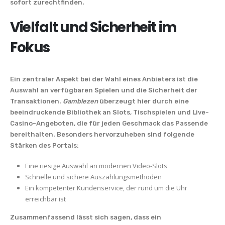
sofort zurechtfinden.
Vielfalt und Sicherheit im
Fokus
Ein zentraler Aspekt bei der Wahl eines Anbieters ist die
Auswahl an verfügbaren Spielen und die Sicherheit der
Transaktionen.
Gamblezen
überzeugt hier durch eine
beeindruckende Bibliothek an Slots, Tischspielen und Live-
Casino-Angeboten, die für jeden Geschmack das Passende
bereithalten. Besonders hervorzuheben sind folgende
Stärken des Portals:
Eine riesige Auswahl an modernen Video-Slots
Schnelle und sichere Auszahlungsmethoden
Ein kompetenter Kundenservice, der rund um die Uhr
erreichbar ist
Zusammenfassend lässt sich sagen, dass ein