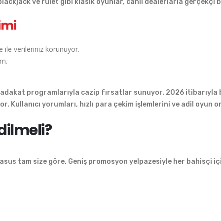
ackjack ve rulet gibi klasik oyunlar, canlı dealerlarla gerçekçi 
imi
 ile verileriniz korunuyor.
im.
.
 sadakat programlarıyla cazip fırsatlar sunuyor. 2026 itibarıyl
r. Kullanıcı yorumları, hızlı para çekim işlemlerini ve adil oyun 
dilmeli?
etasus tam size göre. Geniş promosyon yelpazesiyle her bahisçi iç